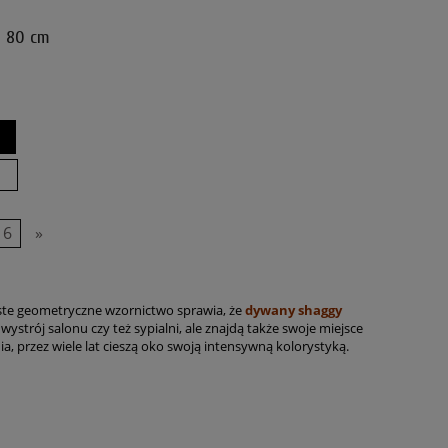
y 80 cm
6
»
oste geometryczne wzornictwo sprawia, że
d
ywany shaggy
trój salonu czy też sypialni, ale znajdą także swoje miejsce
a, przez wiele lat cieszą oko swoją intensywną kolorystyką.