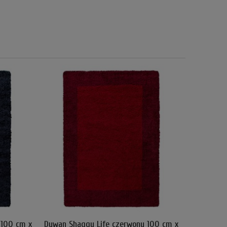
 100 cm x
Dywan Shaggy Life czerwony 100 cm x
Dywan Shag