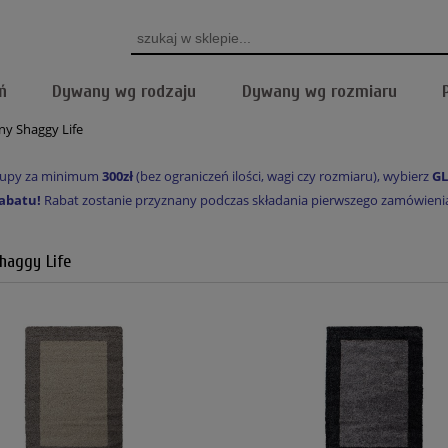
ń
Dywany wg rodzaju
Dywany wg rozmiaru
y Shaggy Life
akupy za minimum
300zł
(bez ograniczeń ilości, wagi czy rozmiaru), wybierz
GL
abatu!
Rabat zostanie przyznany podczas składania pierwszego zamówienia, 
haggy Life