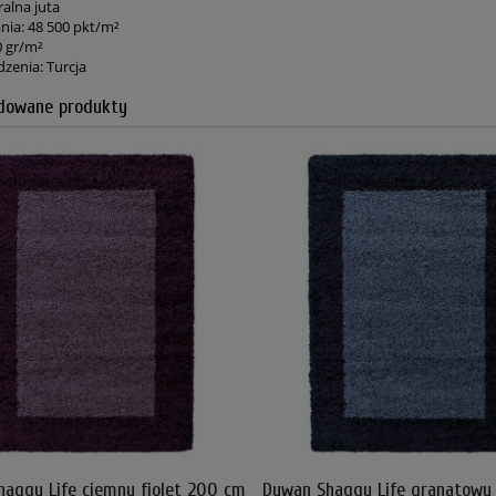
alna juta
nia: 48 500 pkt/m²
0 gr/m²
dzenia: Turcja
owane produkty
aggy Life ciemny fiolet 200 cm
Dywan Shaggy Life granatowy