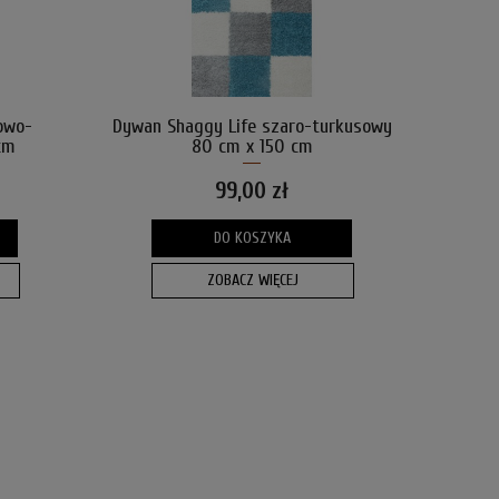
owo-
Dywan Shaggy Life szaro-turkusowy
cm
80 cm x 150 cm
99,00 zł
DO KOSZYKA
ZOBACZ WIĘCEJ