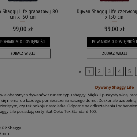
 Shaggy Life granatowy 80
Dywan Shaggy Life czerwon
cm x 150 cm
x 150 cm
99,00 zł
99,00 zł
POWIADOM O DOSTĘPNOŚCI
POWIADOM O DOSTĘPNOŚCI
ZOBACZ WIĘCEJ
ZOBACZ WIĘCEJ
«
1
2
3
4
5
Dywany Shaggy Life
a wielobarwnych dywanów z runem typu shaggy. Miękki i puszysty włos, pr
 się niemal do każdego pomieszczenia naszego domu. Doskonale uzupełnią wys
iecięcym, czy też pokoju nastolatka. Odporne na odkształcenia i odbarwieni
ggy Life posiadają certyfikat Oeko Tex Standard 100.
% PP Shaggy
30 mm