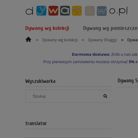
Dywany wg kolekcji
Dywany wg pomieszcze
»
»
»
Dywany wg kolekcji
Dywany Shaggy
Dywan
Darmowa dostawa
: Zrób u nas z
Przy pierwszym zamówieniu możesz otrzymać
5% r
Dywany S
Wyszukiwarka
translator