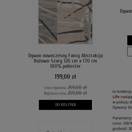
Dywan
Dywan nowoczesny Fancy Abstrakcja
Beżowo-Szary 120 cm x 170 cm
100% poliester
199,00 zł
259,00 zł
Cena regularna:
to kolekcj
259,00 zł
Najniższa cena:
Life
nadają
w pokoju dz
DO KOSZYKA
Dywany Sha
Parametry:
runo: 100 
grubość: 