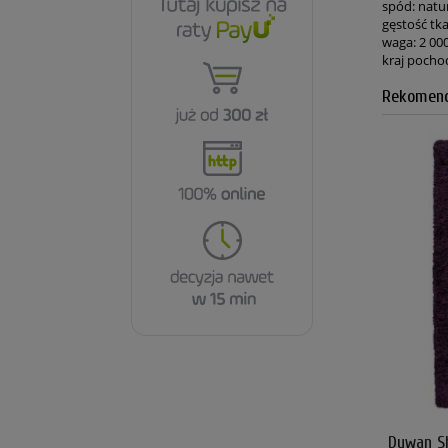
spód: natur
gęstość tka
waga: 2 00
kraj pocho
Rekomend
Dywan Sh