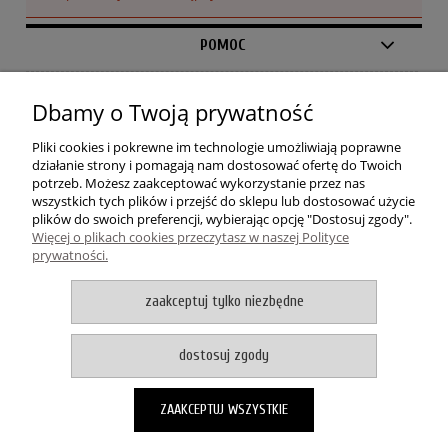
POMOC
MOJE KONTO
Dbamy o Twoją prywatność
PŁATNOŚCI I DOSTAWA
Pliki cookies i pokrewne im technologie umożliwiają poprawne
działanie strony i pomagają nam dostosować ofertę do Twoich
potrzeb. Możesz zaakceptować wykorzystanie przez nas
INFORMACJE
wszystkich tych plików i przejść do sklepu lub dostosować użycie
plików do swoich preferencji, wybierając opcję "Dostosuj zgody".
Więcej o plikach cookies przeczytasz w naszej Polityce
O NAS
prywatności.
zaakceptuj tylko niezbędne
Dywanowo
| ul. 1 Maja 37A | 87-200 Wąbrzeźno | woj.
kujawsko-pomorskie | tel.: 732 220 231 / 578 919 415 | mail:
dostosuj zgody
shop@dywanowo.pl
pokaż pełną wersję strony
ZAAKCEPTUJ WSZYSTKIE
Sklep internetowy Shoper Premium