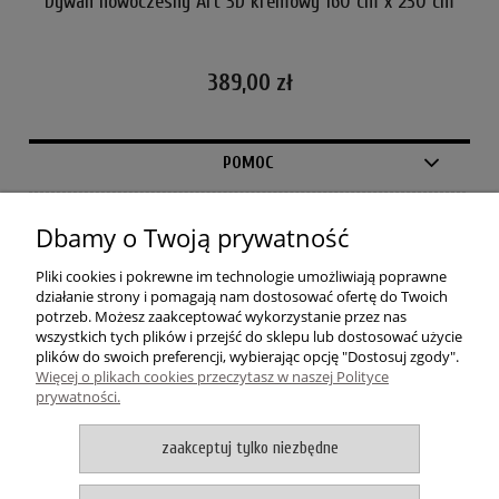
cm
Dywan nowoczesny Art 3D kremowy 160 cm x 230 cm
389,00 zł
POMOC
MOJE KONTO
Dbamy o Twoją prywatność
PŁATNOŚCI I DOSTAWA
Pliki cookies i pokrewne im technologie umożliwiają poprawne
działanie strony i pomagają nam dostosować ofertę do Twoich
potrzeb. Możesz zaakceptować wykorzystanie przez nas
INFORMACJE
wszystkich tych plików i przejść do sklepu lub dostosować użycie
plików do swoich preferencji, wybierając opcję "Dostosuj zgody".
Więcej o plikach cookies przeczytasz w naszej Polityce
O NAS
prywatności.
zaakceptuj tylko niezbędne
Dywanowo
| ul. 1 Maja 37A | 87-200 Wąbrzeźno | woj.