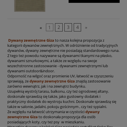
«
1
2
3
4
»
Dywany zewnętrzne Giza
to nasza kolejna propozycja z
kategorii dywanów zewnętrznych. W odróżnienie od tradycyjnych
dywanów, dywany zewnętrzne nie posiadają standardowego runa.
Z tego też powodu nazywane są dywanami tkanymi na płasko,
dywanami sznurkowymi, a także ze względu na swoje
wszechstronne zastosowanie - dywanami zewnętrznymi lub
dywanami outdoor&indoor.
Odporność na wilgoć oraz promienie UV, łatwość w czyszczeniu
sprawiają, że
dywany zewnętrzne Giza
znajdą zastosowanie
zarówno wewnątrz, jak i na zewnątrz budynku.
Uzupełnią wystrój tarasu, balkonu, czy też ogrodowej altany.
doskonale sprawdzą się także, jako gustowny dodatek i
praktyczny dodatek do wystroju kuchni. Doskonale sprawdzą się
także w salonie, jadalni, pokoju gościnnym , czy też sypialni.
Ze względu na łatwość utrzymania w czystości
dywany
zewnętrzne Giza
to doskonała propozycja dla osób
posiadających koty, czy też psy w mieszkaniu.