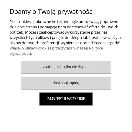
MOJE KONTO
Dbamy o Twoją prywatność
PŁATNOŚCI I DOSTAWA
Pliki cookies i pokrewne im technologie umożliwiają poprawne
działanie strony i pomagają nam dostosować ofertę do Twoich
potrzeb. Możesz zaakceptować wykorzystanie przez nas
INFORMACJE
wszystkich tych plików i przejść do sklepu lub dostosować użycie
plików do swoich preferencji, wybierając opcję "Dostosuj zgody".
Więcej o plikach cookies przeczytasz w naszej Polityce
O NAS
prywatności.
zaakceptuj tylko niezbędne
Dywanowo
| ul. 1 Maja 37A | 87-200 Wąbrzeźno | woj.
kujawsko-pomorskie | tel.: 732 220 231 / 578 919 415 | mail:
dostosuj zgody
shop@dywanowo.pl
pokaż pełną wersję strony
ZAAKCEPTUJ WSZYSTKIE
Sklep internetowy Shoper Premium