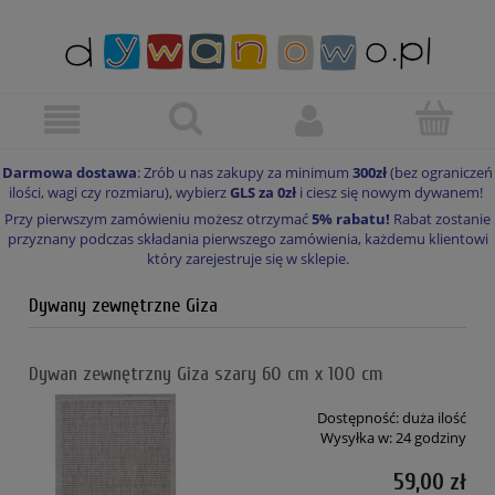
Darmowa dostawa
: Zrób u nas zakupy za minimum
300zł
(bez ograniczeń
ilości, wagi czy rozmiaru), wybierz
GLS za 0zł
i ciesz się nowym dywanem!
Przy pierwszym zamówieniu możesz otrzymać
5% rabatu!
Rabat zostanie
przyznany podczas składania pierwszego zamówienia, każdemu klientowi
który zarejestruje się w sklepie.
Dywany zewnętrzne Giza
Dywan zewnętrzny Giza szary 60 cm x 100 cm
Dostępność:
duża ilość
Wysyłka w:
24 godziny
59,00 zł