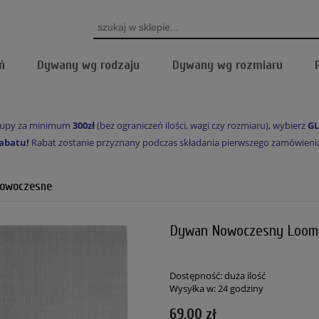
ń
Dywany wg rodzaju
Dywany wg rozmiaru
akupy za minimum
300zł
(bez ograniczeń ilości, wagi czy rozmiaru), wybierz
GL
abatu!
Rabat zostanie przyznany podczas składania pierwszego zamówienia, 
owoczesne
Dywan Nowoczesny Loom 
Dostępność:
duża ilość
Wysyłka w:
24 godziny
69,00 zł