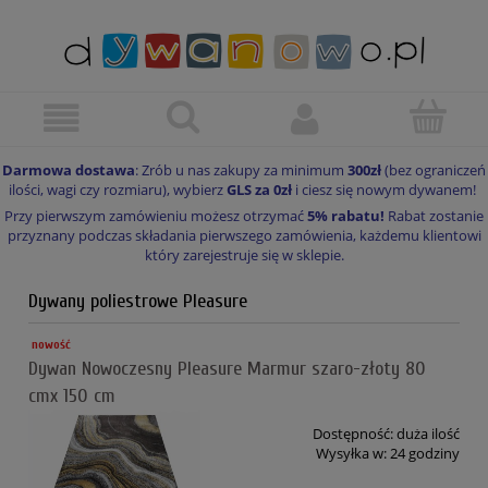
Darmowa dostawa
: Zrób u nas zakupy za minimum
300zł
(bez ograniczeń
ilości, wagi czy rozmiaru), wybierz
GLS za 0zł
i ciesz się nowym dywanem!
Przy pierwszym zamówieniu możesz otrzymać
5% rabatu!
Rabat zostanie
przyznany podczas składania pierwszego zamówienia, każdemu klientowi
który zarejestruje się w sklepie.
Dywany poliestrowe Pleasure
nowość
Dywan Nowoczesny Pleasure Marmur szaro-złoty 80
cmx 150 cm
Dostępność:
duża ilość
Wysyłka w:
24 godziny