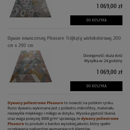
1 069,00 zł
DO KOSZYKA
Dywan nowoczesny Pleasure Trójkąty wielokolorowy 200
cm x 290 cm
Dostępność:
duża ilość
Wysyłka w:
24 godziny
1 069,00 zł
DO KOSZYKA
Dywany poliestrowe Pleasure
to nowość na polskim rynku.
Runo dywanu wykonane jest z poliestru mikrofibry, materiału
niezwykle miękkiego i miłego w dotyku. Wysoka gęstość tkania
oraz waga powyżej 3000 g/m² sprawiają że
dywany poliestrowe
Pleasure
to produkt o bardzo wysokiej jakości, który spełni
oczekiwania najbardziej wymagających klientów.