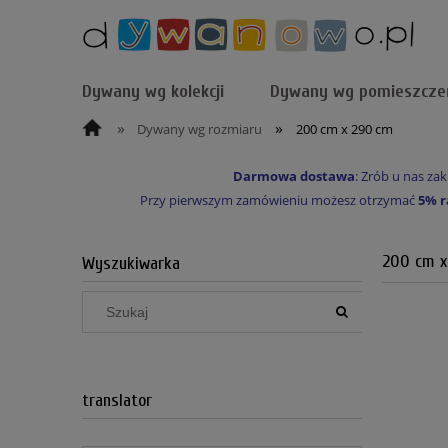
Dywany wg kolekcji
Dywany wg pomieszcze
»
»
Dywany wg rozmiaru
200 cm x 290 cm
Darmowa dostawa
: Zrób u nas z
Przy pierwszym zamówieniu możesz otrzymać
5% r
200 cm x
Wyszukiwarka
translator