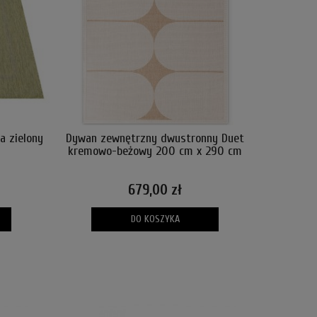
a zielony
Dywan zewnętrzny dwustronny Duet
Dywan no
kremowo-beżowy 200 cm x 290 cm
be
679,00 zł
DO KOSZYKA