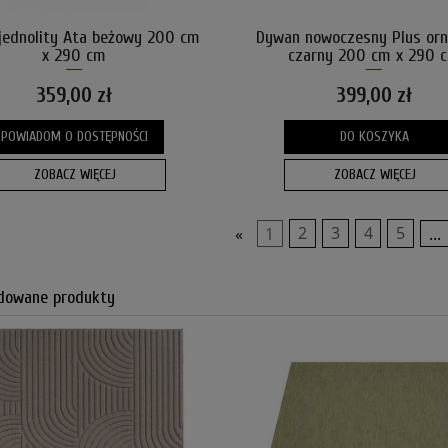
jednolity Ata beżowy 200 cm
Dywan nowoczesny Plus or
x 290 cm
czarny 200 cm x 290 
359,00 zł
399,00 zł
POWIADOM O DOSTĘPNOŚCI
DO KOSZYKA
ZOBACZ WIĘCEJ
ZOBACZ WIĘCEJ
«
1
2
3
4
5
...
owane produkty