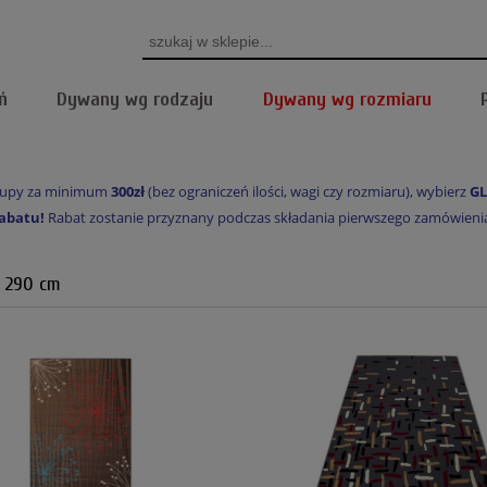
ń
Dywany wg rodzaju
Dywany wg rozmiaru
akupy za minimum
300zł
(bez ograniczeń ilości, wagi czy rozmiaru), wybierz
GL
abatu!
Rabat zostanie przyznany podczas składania pierwszego zamówienia, 
 290 cm