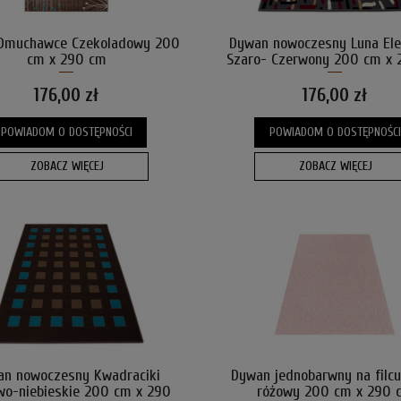
Dmuchawce Czekoladowy 200
Dywan nowoczesny Luna El
cm x 290 cm
Szaro- Czerwony 200 cm x
176,00 zł
176,00 zł
POWIADOM O DOSTĘPNOŚCI
POWIADOM O DOSTĘPNOŚCI
ZOBACZ WIĘCEJ
ZOBACZ WIĘCEJ
an nowoczesny Kwadraciki
Dywan jednobarwny na filcu
wo-niebieskie 200 cm x 290
różowy 200 cm x 290 