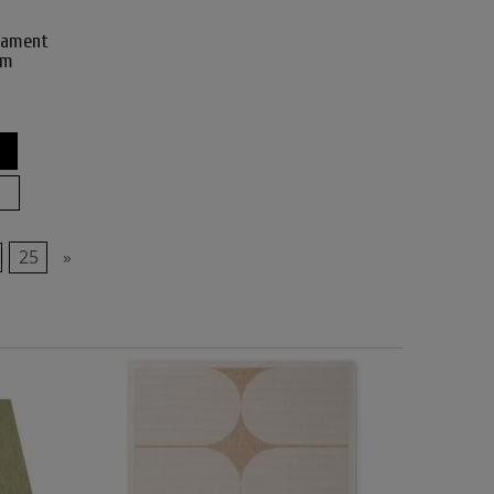
nament
cm
25
»