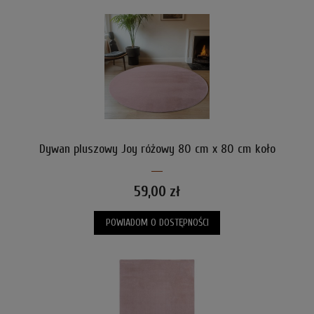
Dywan pluszowy Joy różowy 80 cm x 80 cm koło
59,00 zł
POWIADOM O DOSTĘPNOŚCI