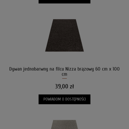
Dywan jednobarwny na filcu Nizza brązowy 60 cm x 100
cm
39,00 zł
POWIADOM O DOSTĘPNOŚCI