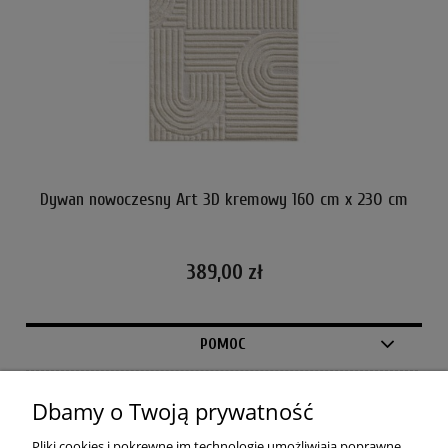
cm
Dywan nowoczesny Art 3D kremowy 160 cm x 230 cm
389,00 zł
POMOC
MOJE KONTO
Dbamy o Twoją prywatność
PŁATNOŚCI I DOSTAWA
Pliki cookies i pokrewne im technologie umożliwiają poprawne