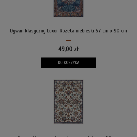
Dywan klasyczny Luxor Rozeta niebieski 57 cm x 90 cm
49,00 zł
DO KOSZYKA