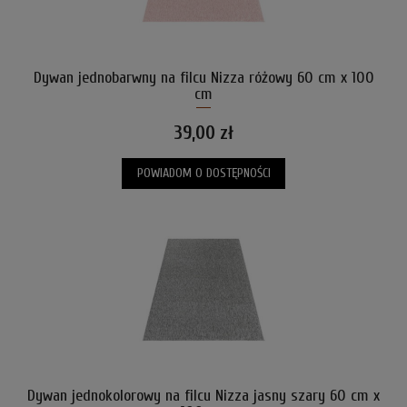
Dywan jednobarwny na filcu Nizza różowy 60 cm x 100
cm
39,00 zł
POWIADOM O DOSTĘPNOŚCI
Dywan jednokolorowy na filcu Nizza jasny szary 60 cm x