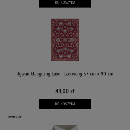
DO KOSZYKA
Dywan klasyczny Luxor czerwony 57 cm x 90 cm
49,00 zł
DO KOSZYKA
promocja