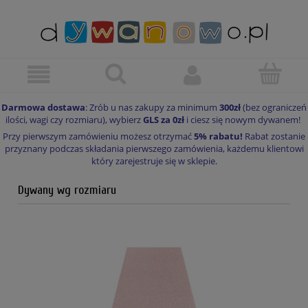
Darmowa dostawa
: Zrób u nas zakupy za minimum
300zł
(bez ograniczeń
ilości, wagi czy rozmiaru), wybierz
GLS za 0zł
i ciesz się nowym dywanem!
Przy pierwszym zamówieniu możesz otrzymać
5% rabatu!
Rabat zostanie
przyznany podczas składania pierwszego zamówienia, każdemu klientowi
który zarejestruje się w sklepie.
Dywany wg rozmiaru