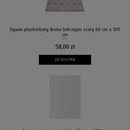
Dywan płaskotkany Aruba heksagon szary 60 cm x 100
cm
58,00 zł
DO KOSZYKA