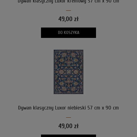
Dywan klasyczny Luxor kremowy 57 cm x 90 cm
49,00 zł
DO KOSZYKA
Dywan klasyczny Luxor niebieski 57 cm x 90 cm
49,00 zł