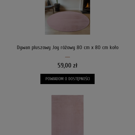
Dywan pluszowy Joy różowy 80 cm x 80 cm koło
59,00 zł
POWIADOM O DOSTĘPNOŚCI