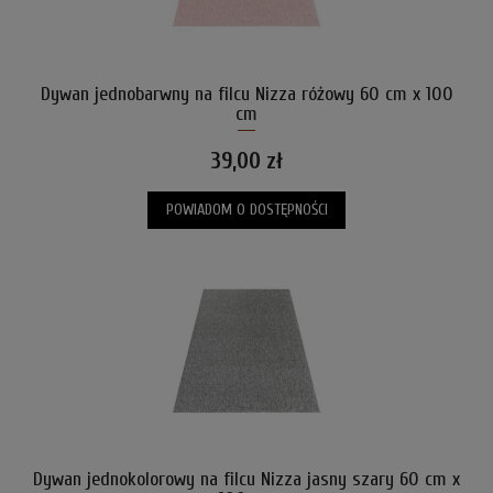
Dywan jednobarwny na filcu Nizza różowy 60 cm x 100
cm
39,00 zł
POWIADOM O DOSTĘPNOŚCI
Dywan jednokolorowy na filcu Nizza jasny szary 60 cm x