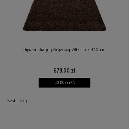
Dywan shaggy Brązowy 240 cm x 340 cm
Dy
679,00 zł
DO KOSZYKA
Bestsellery