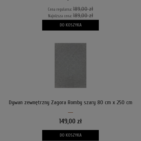
189,00 zł
Cena regularna:
189,00 zł
Najniższa cena:
DO KOSZYKA
Dywan zewnętrzny Zagora Romby szary 80 cm x 250 cm
149,00 zł
DO KOSZYKA