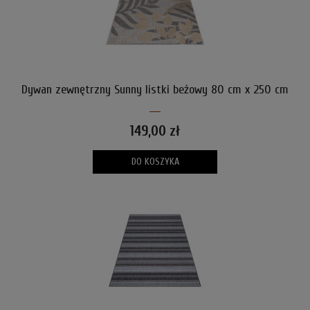
Dywan zewnętrzny Sunny listki beżowy 80 cm x 250 cm
149,00 zł
DO KOSZYKA