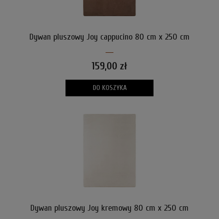
Dywan pluszowy Joy cappucino 80 cm x 250 cm
159,00 zł
DO KOSZYKA
Dywan pluszowy Joy kremowy 80 cm x 250 cm