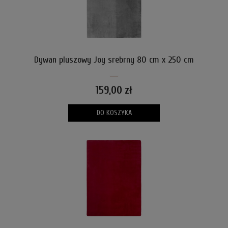
Dywan pluszowy Joy srebrny 80 cm x 250 cm
159,00 zł
DO KOSZYKA