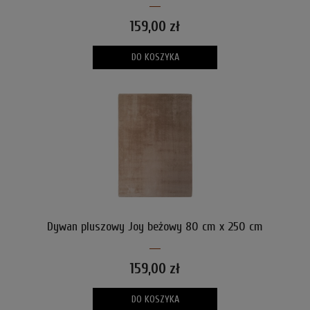
159,00 zł
DO KOSZYKA
Dywan pluszowy Joy beżowy 80 cm x 250 cm
159,00 zł
DO KOSZYKA