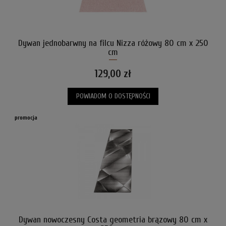
Dywan jednobarwny na filcu Nizza różowy 80 cm x 250
cm
129,00 zł
POWIADOM O DOSTĘPNOŚCI
promocja
Dywan nowoczesny Costa geometria brązowy 80 cm x