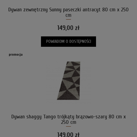
Dywan zewnętrzny Sunny paseczki antracyt 80 cm x 250
cm
149,00 zł
POWIADOM O DOSTĘPNOŚCI
promocja
Dywan shaggy Tango trójkąty brązowo-szary 80 cm x
250 cm
149,00 zł