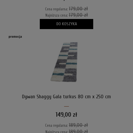
179,00 zł
Cena regularna:
179,00 zł
Najniższa cena:
DO KOSZYKA
promocja
Dywan Shaggy Gala turkus 80 cm x 250 cm
149,00 zł
189,00 zł
Cena regularna:
189,00 zł
Najniższa cena: