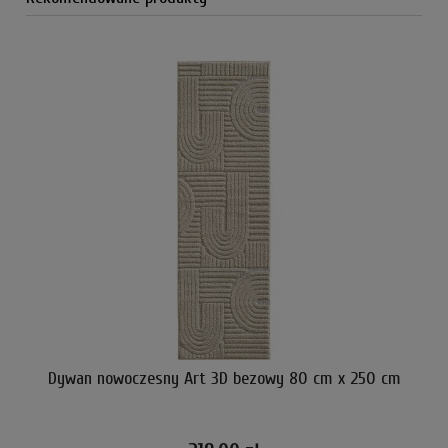
Dy
Dywan nowoczesny Art 3D bezowy 80 cm x 250 cm