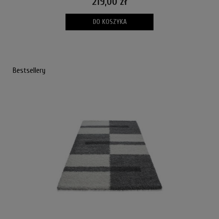
219,00 zł
DO KOSZYKA
Bestsellery