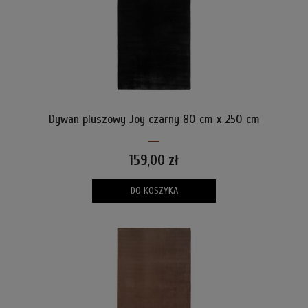
Dywan pluszowy Joy czarny 80 cm x 250 cm
159,00 zł
DO KOSZYKA