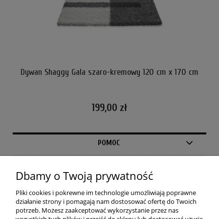
cm
Dywan Shaggy Gala szaro-kremowy 120 cm x 170 cm
D
199,00 zł
POMOC
MOJE KONTO
Dbamy o Twoją prywatność
PŁATNOŚCI I DOSTAWA
Pliki cookies i pokrewne im technologie umożliwiają poprawne
działanie strony i pomagają nam dostosować ofertę do Twoich
potrzeb. Możesz zaakceptować wykorzystanie przez nas
INFORMACJE