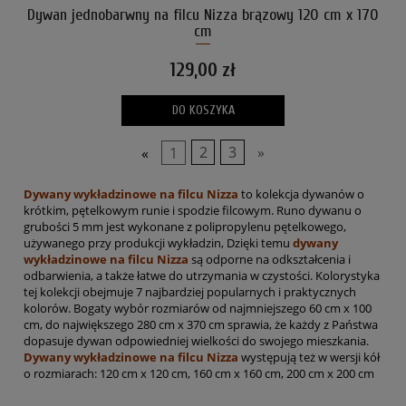
Dywan jednobarwny na filcu Nizza brązowy 120 cm x 170
cm
129,00 zł
DO KOSZYKA
«
1
2
3
»
Dywany wykładzinowe na filcu Nizza
to kolekcja dywanów o
krótkim, pętelkowym runie i spodzie filcowym. Runo dywanu o
grubości 5 mm jest wykonane z polipropylenu pętelkowego,
używanego przy produkcji wykładzin, Dzięki temu
dywany
wykładzinowe na filcu Nizza
są odporne na odkształcenia i
odbarwienia, a także łatwe do utrzymania w czystości. Kolorystyka
tej kolekcji obejmuje 7 najbardziej popularnych i praktycznych
kolorów. Bogaty wybór rozmiarów od najmniejszego 60 cm x 100
cm, do największego 280 cm x 370 cm sprawia, że każdy z Państwa
dopasuje dywan odpowiedniej wielkości do swojego mieszkania.
Dywany wykładzinowe na filcu Nizza
występują też w wersji kół
o rozmiarach: 120 cm x 120 cm, 160 cm x 160 cm, 200 cm x 200 cm