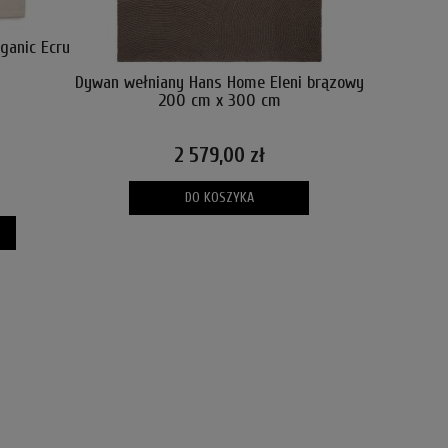
ganic Ecru
Dywan wełniany Hans Home Eleni brązowy
Dywan wełn
200 cm x 300 cm
2 579,00 zł
DO KOSZYKA