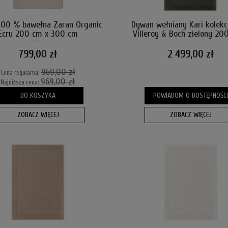
100 % bawełna Zaran Organic
Dywan wełniany Kari kolekc
Ecru 200 cm x 300 cm
Villeroy & Boch zielony 20
300 cm
799,00 zł
2 499,00 zł
969,00 zł
Cena regularna:
969,00 zł
Najniższa cena:
DO KOSZYKA
POWIADOM O DOSTĘPNOŚCI
ZOBACZ WIĘCEJ
ZOBACZ WIĘCEJ