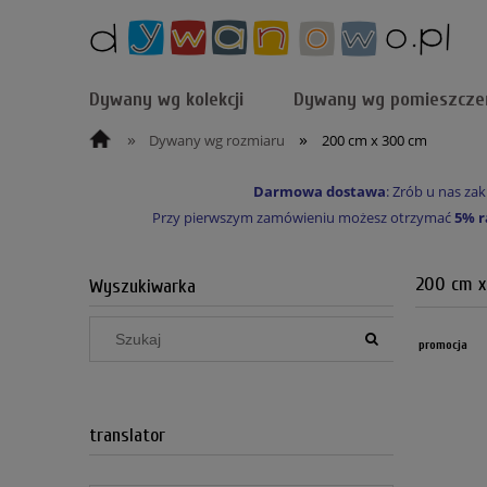
Dywany wg kolekcji
Dywany wg pomieszcze
»
»
Dywany wg rozmiaru
200 cm x 300 cm
Darmowa dostawa
: Zrób u nas z
Przy pierwszym zamówieniu możesz otrzymać
5% r
200 cm x
Wyszukiwarka
promocja
translator