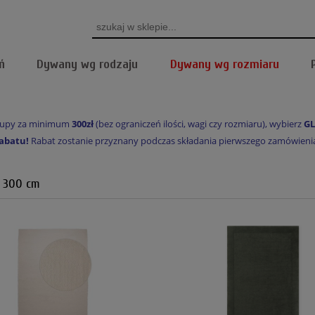
ń
Dywany wg rodzaju
Dywany wg rozmiaru
akupy za minimum
300zł
(bez ograniczeń ilości, wagi czy rozmiaru), wybierz
GL
abatu!
Rabat zostanie przyznany podczas składania pierwszego zamówienia, 
 300 cm