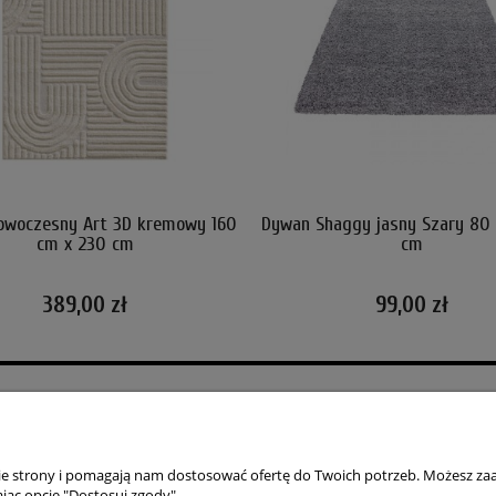
owoczesny Art 3D kremowy 160
Dywan Shaggy jasny Szary 80 
cm x 230 cm
cm
389,00 zł
99,00 zł
PŁATNOŚCI I DOSTAWA
INFORMACJE
Formy płatności
Polityka prywatno
Czas i koszty dostawy
Jak kupować?
nie strony i pomagają nam dostosować ofertę do Twoich potrzeb. Możesz zaa
Czas realizacji zamówienia
Blog
jąc opcję "Dostosuj zgody".