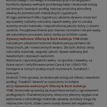
komfortu dywany wełniane pochłaniają hałas i doskonale izolują
od zimnych i twardych podłóg, tworząc przytulną atmosferę
idealną do pomieszczeń mieszkalnych i sypialnych.
W ciągu pierwszych kilku tygodni po ułożeniu dywanu może być
wyczuwalny subtelny naturalny zapach wełny, jest to oznaka
autentyczności materiału i niepodrobionej jakości, który z czasem
zaniknie. Początkowe linienie jest również normalne i nie jest wadą,
ale naturalnym procesem, który zanika po krótkim czasie.
Dywany wełniane Villeroy & Boch kolekcja 1748
dzięki
naturalnym odcieniom kolorów idealnie pasują zarówno do
klasycznych, jak i nowoczesnych wnętrz. Dla tych, którzy cenią
naturalne materiały, wygodę i jakość, dywan wełniany jest
świadomym i stylowym wyborem.
Wykonane z wysokiej jakości wełny, na spodzie z bawełny, są
tkane ręczni i certyfikowane przez Care & Fair i OEKO-TEX.
Dostępne w różnych praktycznych rozmiarach, kształtach i
kolorach.
Grubość 7 mm sprawia, że doskonale izolują od chłodu i twardości
podłogi. Trwałość i łatwość w czyszczeniu to kolejne
atuty
dywanów wełnianych Villeroy & Boch kolekcja
1748.
Doskonale sprawdzą się w pomieszczeniach z ogrzewaniem
podłogowym. Charakterystyczny, klasyczny pleciony wygląd oraz
wykonanie z naturalnego materiału sprawia, że kolory mogą się
nieznacznie różnić, dzięki czemu każdy dywan jest wyjątkowy i