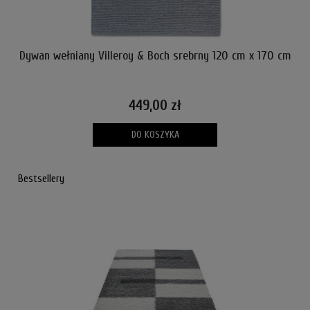
Dywan wełniany Villeroy & Boch srebrny 120 cm x 170 cm
Dyw
449,00 zł
DO KOSZYKA
Bestsellery