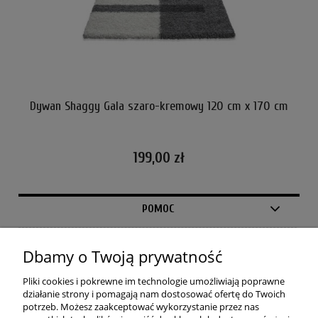
cm
Dywan Shaggy Gala szaro-kremowy 120 cm x 170 cm
D
199,00 zł
POMOC
MOJE KONTO
Dbamy o Twoją prywatność
PŁATNOŚCI I DOSTAWA
Pliki cookies i pokrewne im technologie umożliwiają poprawne
działanie strony i pomagają nam dostosować ofertę do Twoich
potrzeb. Możesz zaakceptować wykorzystanie przez nas
INFORMACJE