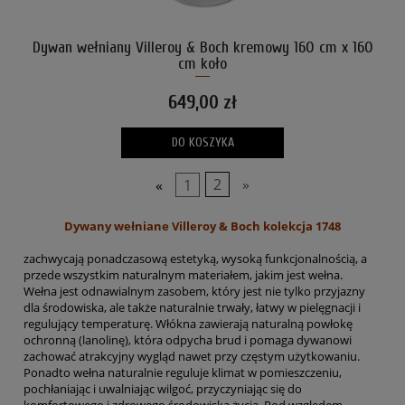
Dywan wełniany Villeroy & Boch kremowy 160 cm x 160
cm koło
649,00 zł
DO KOSZYKA
«
1
2
»
Dywany wełniane Villeroy & Boch kolekcja 1748
zachwycają ponadczasową estetyką, wysoką funkcjonalnością, a
przede wszystkim naturalnym materiałem, jakim jest wełna.
Wełna jest odnawialnym zasobem, który jest nie tylko przyjazny
dla środowiska, ale także naturalnie trwały, łatwy w pielęgnacji i
regulujący temperaturę. Włókna zawierają naturalną powłokę
ochronną (lanolinę), która odpycha brud i pomaga dywanowi
zachować atrakcyjny wygląd nawet przy częstym użytkowaniu.
Ponadto wełna naturalnie reguluje klimat w pomieszczeniu,
pochłaniając i uwalniając wilgoć, przyczyniając się do
komfortowego i zdrowego środowiska życia. Pod względem