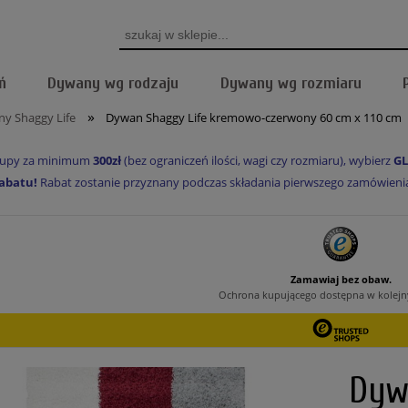
ń
Dywany wg rodzaju
Dywany wg rozmiaru
»
y Shaggy Life
Dywan Shaggy Life kremowo-czerwony 60 cm x 110 cm
akupy za minimum
300zł
(bez ograniczeń ilości, wagi czy rozmiaru), wybierz
GL
abatu!
Rabat zostanie przyznany podczas składania pierwszego zamówienia, 
Dyw