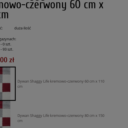
mowo-czerwony 60 cm x
cm
ć:
duża ilość
gazynach:
 -
0
szt.
 -
93
szt.
,00 zł
Dywan Shaggy Life kremowo-czerwony 60 cm x 110
cm
Dywan Shaggy Life kremowo-czerwony 80 cm x 150
cm
150
Dywan shaggy Brązowy 80 cm x 150 cm
Dywan shaggy kre