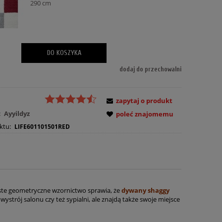
290 cm
DO KOSZYKA
dodaj do przechowalni
zapytaj o produkt
:
Ayyildyz
poleć znajomemu
ktu:
LIFE601101501RED
oste geometryczne wzornictwo sprawia, że
d
ywany shaggy
trój salonu czy też sypialni, ale znajdą także swoje miejsce