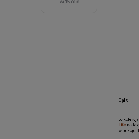
Opis
to kolekcj
Life
nadają
w pokoju dz