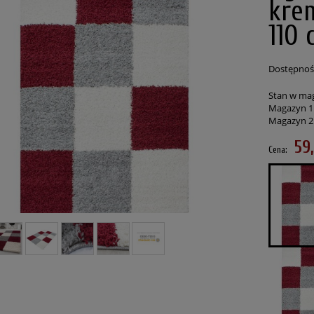
kre
110 
Dostępnoś
Stan w ma
Magazyn 1
Magazyn 2
59
Cena:
czesny Art 3D kremowy 160
Dywan Shaggy jasny Szary 80 cm x 