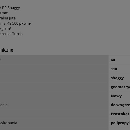
% PP Shaggy
30 mm
alna juta
nia: 48 500 pkt/m²
0 gr/m²
dzenia: Turcja
hniczne
ć
60
110
shaggy
geometry
Nowy
zenie
do wnętrz
Prostokąt
 wykonania
polipropy