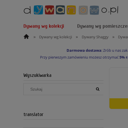
Dywany wg kolekcji
Dywany wg pomieszcze
»
»
»
Dywany wg kolekcji
Dywany Shaggy
Dywan
Darmowa dostawa
: Zrób u nas z
Przy pierwszym zamówieniu możesz otrzymać
5% r
Wyszukiwarka
translator