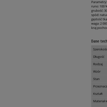
Parametry:
runo: 100 
grubość: 
spód: natur
gęstość tka
waga: 2 00
kraj pocho
Dane tec
Szerokoś
Długość
Rodzaj
Wzór
Stan
Przeznac
Kształt
Materiał