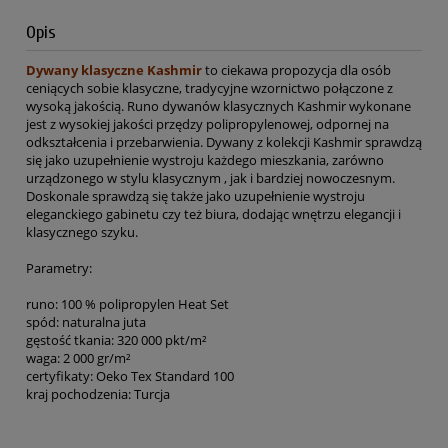
Opis
Dywany klasyczne Kashmir
to ciekawa propozycja dla osób
ceniących sobie klasyczne, tradycyjne wzornictwo połączone z
wysoką jakością. Runo dywanów klasycznych Kashmir wykonane
jest z wysokiej jakości przędzy polipropylenowej, odpornej na
odkształcenia i przebarwienia. Dywany z kolekcji Kashmir sprawdzą
się jako uzupełnienie wystroju każdego mieszkania, zarówno
urządzonego w stylu klasycznym , jak i bardziej nowoczesnym.
Doskonale sprawdzą się także jako uzupełnienie wystroju
eleganckiego gabinetu czy też biura, dodając wnętrzu elegancji i
klasycznego szyku.
Parametry:
runo: 100 % polipropylen Heat Set
spód: naturalna juta
gęstość tkania: 320 000 pkt/m²
waga: 2 000 gr/m²
certyfikaty: Oeko Tex Standard 100
kraj pochodzenia: Turcja