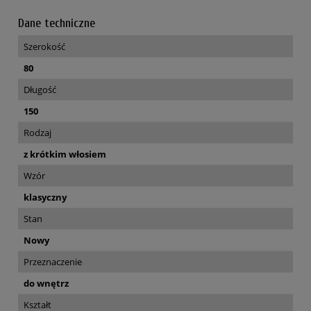
Dane techniczne
Szerokość
80
Długość
150
Rodzaj
z krótkim włosiem
Wzór
klasyczny
Stan
Nowy
Przeznaczenie
do wnętrz
Kształt