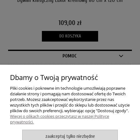
Dywan klasyczny Luxor kremowy 80 cm x 120 cm
Dy
109,00 zł
DO KOSZYKA
POMOC
MOJE KONTO
Dbamy o Twoją prywatność
PŁATNOŚCI I DOSTAWA
Pliki cookies i pokrewne im technologie umożliwiają poprawne
działanie strony i pomagają nam dostosować ofertę do Twoich
potrzeb. Możesz zaakceptować wykorzystanie przez nas
INFORMACJE
wszystkich tych plików i przejść do sklepu lub dostosować użycie
plików do swoich preferencji, wybierając opcję "Dostosuj zgody".
Więcej o plikach cookies przeczytasz w naszej Polityce
O NAS
prywatności.
zaakceptuj tylko niezbędne