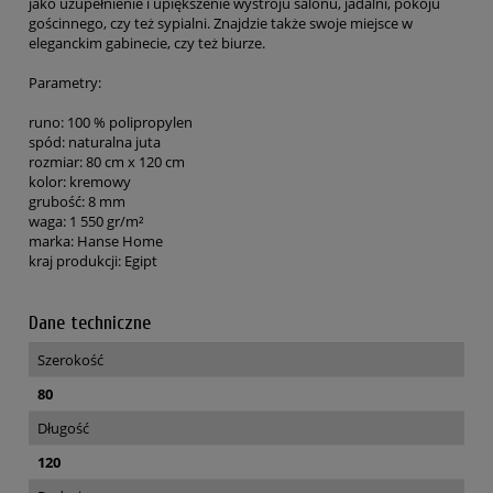
jako uzupełnienie i upiększenie wystroju salonu, jadalni, pokoju
gościnnego, czy też sypialni. Znajdzie także swoje miejsce w
eleganckim gabinecie, czy też biurze.
Parametry:
runo: 100 % polipropylen
spód: naturalna juta
rozmiar: 80 cm x 120 cm
kolor: kremowy
grubość: 8 mm
waga: 1 550 gr/m²
marka: Hanse Home
kraj produkcji: Egipt
Dane techniczne
Szerokość
80
Długość
120