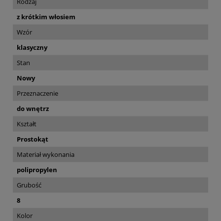
Rodzaj
z krótkim włosiem
Wzór
klasyczny
Stan
Nowy
Przeznaczenie
do wnętrz
Kształt
Prostokąt
Materiał wykonania
polipropylen
Grubość
8
Kolor