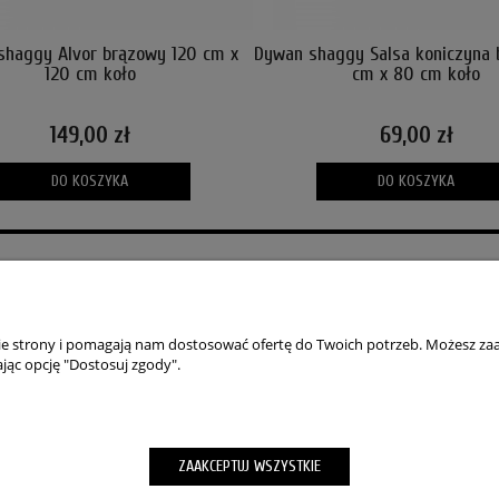
shaggy Alvor brązowy 120 cm x
Dywan shaggy Salsa koniczyna
120 cm koło
cm x 80 cm koło
149,00 zł
69,00 zł
DO KOSZYKA
DO KOSZYKA
PŁATNOŚCI I DOSTAWA
INFORMACJE
Formy płatności
Polityka prywatno
Czas i koszty dostawy
Jak kupować?
nie strony i pomagają nam dostosować ofertę do Twoich potrzeb. Możesz zaa
Czas realizacji zamówienia
Blog
jąc opcję "Dostosuj zgody".
| 87-200 Wąbrzeźno | woj. kujawsko-pomorskie | tel.: 732 220 231 / 578 919 4
Sklep internetowy Shoper Premium
ZAAKCEPTUJ WSZYSTKIE