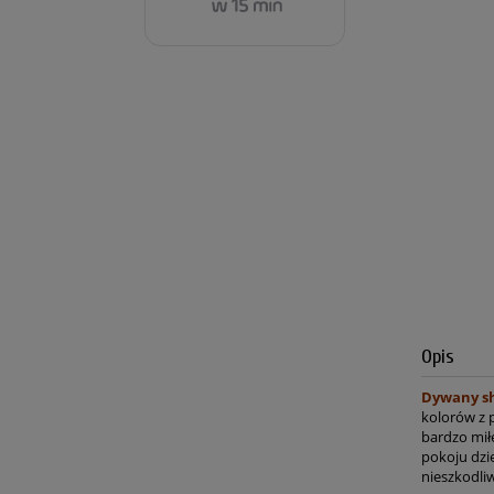
Opis
Dywany sh
kolorów z 
bardzo miłe
pokoju dzi
nieszkodli