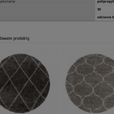
 wykonania
polipropy
30
odcienie 
owane produkty