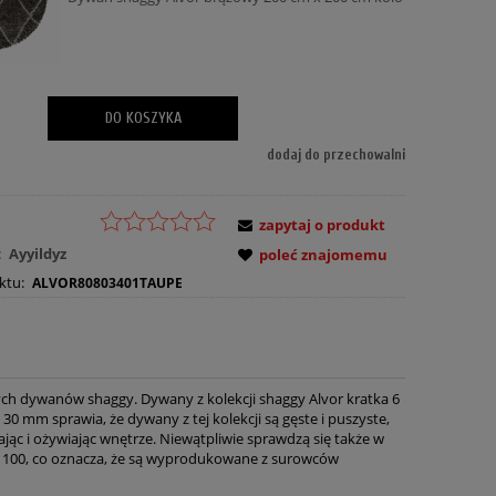
DO KOSZYKA
dodaj do przechowalni
zapytaj o produkt
:
Ayyildyz
poleć znajomemu
ktu:
ALVOR80803401TAUPE
ych dywanów shaggy. Dywany z kolekcji shaggy Alvor kratka 6
mm sprawia, że dywany z tej kolekcji są gęste i puszyste,
lając i ożywiając wnętrze. Niewątpliwie sprawdzą się także w
rd 100, co oznacza, że są wyprodukowane z surowców