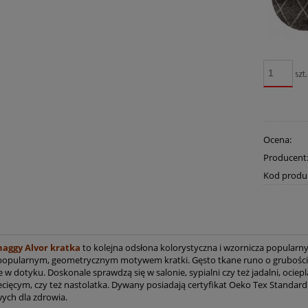
szt.
Ocena:
Producent
Kod produ
aggy Alvor kratka
to kolejna odsłona kolorystyczna i wzornicza popularn
popularnym, geometrycznym motywem kratki. Gęsto tkane runo o grubości 30 
 w dotyku. Doskonale sprawdzą się w salonie, sypialni czy też jadalni, ociep
ecięcym, czy też nastolatka. Dywany posiadają certyfikat Oeko Tex Standa
wych dla zdrowia.