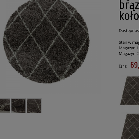
brą
koł
Dostępnoś
Stan w ma
Magazyn 1
Magazyn 2
69
Cena:
czesny Art 3D kremowy 160
Dywan Shaggy jasny Szary 80 cm x 