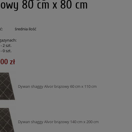
zowy 80 cm x 80 cm
o
ć:
średnia ilość
gazynach:
 -
2
szt.
 -
0
szt.
,00 zł
Dywan shaggy Alvor brązowy 60 cm x 110 cm
Dywan shaggy Alvor brązowy 140 cm x 200 cm
150
Dywan shaggy Brązowy 80 cm x 150 cm
Dywan shaggy kre