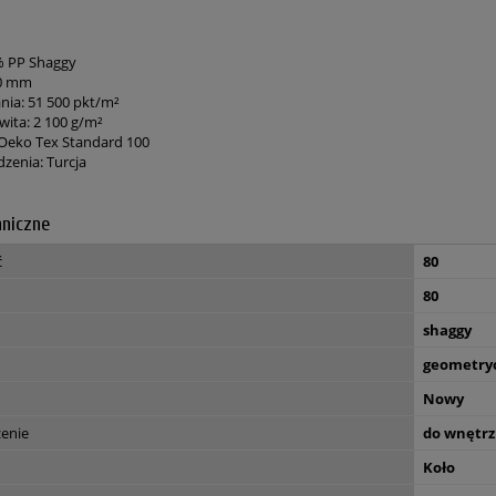
% PP Shaggy
30 mm
nia: 51 500 pkt/m²
wita: 2 100 g/m²
: Oeko Tex Standard 100
zenia: Turcja
hniczne
ć
80
80
shaggy
geometry
Nowy
zenie
do wnętrz
Koło