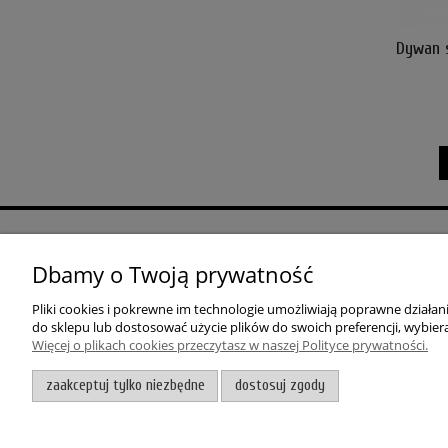
Dywan 
POMOC
MOJE KONTO
Dbamy o Twoją prywatność
Zwroty i reklamacje
Twoje zamówienia
Zwróć towar
Ustawienia konta
Pliki cookies i pokrewne im technologie umożliwiają poprawne działa
Regulamin
Przechowalnia
do sklepu lub dostosować użycie plików do swoich preferencji, wybiera
Więcej o plikach cookies przeczytasz w naszej Polityce prywatności.
zaakceptuj tylko niezbędne
dostosuj zgody
Dywanowo
| ul. 1 Maja 37A 