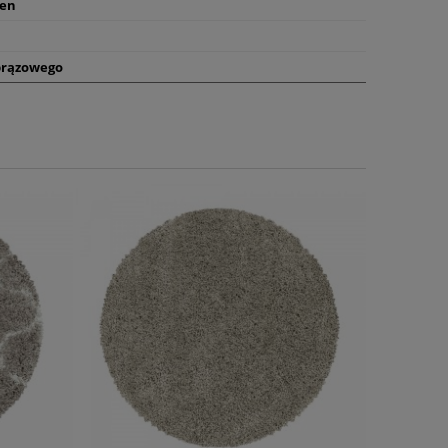
len
brązowego