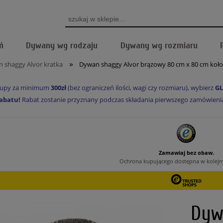
ń
Dywany wg rodzaju
Dywany wg rozmiaru
»
 shaggy Alvor kratka
Dywan shaggy Alvor brązowy 80 cm x 80 cm koł
akupy za minimum
300zł
(bez ograniczeń ilości, wagi czy rozmiaru), wybierz
GL
abatu!
Rabat zostanie przyznany podczas składania pierwszego zamówienia, 
Dyw