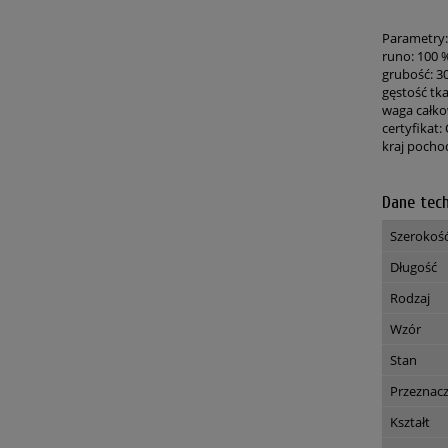
Parametry:
runo: 100 
grubość: 
gęstość tka
waga całko
certyfikat
kraj pochod
Dane tec
Szerokoś
Długość
Rodzaj
Wzór
Stan
Przeznac
Kształt