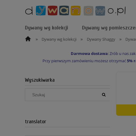
Dywany wg kolekcji
Dywany wg pomieszcze
»
»
»
Dywany wg kolekcji
Dywany Shaggy
Dywan
Darmowa dostawa
: Zrób u nas z
Przy pierwszym zamówieniu możesz otrzymać
5% r
Wyszukiwarka
translator