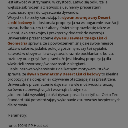
jest łatwość w utrzymaniu w czystości. Łatwo się odkurza, a
większe zabrudzenia z łatwością usuniemy preparatami
przeznaczonymi do czyszczenia dywanów.
Wszystkie te cechy sprawiają, że
dywan zewnętrzny Desert
Listki beżowy
to doskonała propozycja na wzbogacenie aranżacji
tarasu, balkonu, czy też altany. Świetnie sprawdzi się także w
kuchni, jako atrakcyjny i praktyczny dodatek do wystroju.
Uniwersalne przeznaczenie
dywanu zewnętrznego Listki
Geometria
sprawia, że z powodzeniem znajdzie swoje miejsce
także w salonie, jadalni, pokoju gościnnym, czy też sypialni.
Łatwość w utrzymaniu w czystości oraz nie pochłanianie kurzu,
roztoczy oraz grzybów sprawia, że jest idealną propozycją dla
właścicieli czworonogów oraz osób z alergiami.
Ciepłe, beżowe wybarwienie z delikatnym motywem listków
sprawia, że
dywan zewnętrzny Desert Listki beżowy
to idealna
propozycja na ocieplenie i ożywienie otaczającej nas przestrzeni.
Uniwersalne przeznaczenie daje nam wiele możliwości aranżacji
zarówno na zewnątrz, jak i wewnątrz budynku.
jako produkt wysokiej jakości dywan posiada certyfikat Oeko Tex
Standard 100 potwierdzający wykonanie z surowców bezpiecznych
dla zdrowia.
Parametry:
runo: 100 % PP Heat set