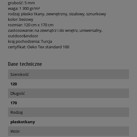
grubość: 5 mm
waga: 1 300 gr/m²
rodzaj: płasko tkany, zewnętrzny, sizalowy, sznurkowy
kolor: beżowy
rozmiar: 120 cm x 170 cm
zastosowanie: na zewnątrz i do wnętrz, uniwersalny,
outdoor&indoor
kraj pochodzenia: Turcja
certyfikat: Oeko Tex standard 100
Dane techniczne
Szerokość
120
Długość
170
Rodzaj
płaskotkany
Wzór