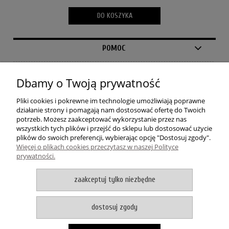
DO KOSZYKA
POMOC
MOJE KONTO
Dbamy o Twoją prywatność
PŁATNOŚCI I DOSTAWA
Pliki cookies i pokrewne im technologie umożliwiają poprawne
działanie strony i pomagają nam dostosować ofertę do Twoich
potrzeb. Możesz zaakceptować wykorzystanie przez nas
INFORMACJE
wszystkich tych plików i przejść do sklepu lub dostosować użycie
plików do swoich preferencji, wybierając opcję "Dostosuj zgody".
Więcej o plikach cookies przeczytasz w naszej Polityce
O NAS
prywatności.
zaakceptuj tylko niezbędne
Dywanowo
| ul. 1 Maja 37A | 87-200 Wąbrzeźno | woj.
kujawsko-pomorskie | tel.: 732 220 231 / 578 919 415 | mail:
dostosuj zgody
shop@dywanowo.pl
pokaż pełną wersję strony