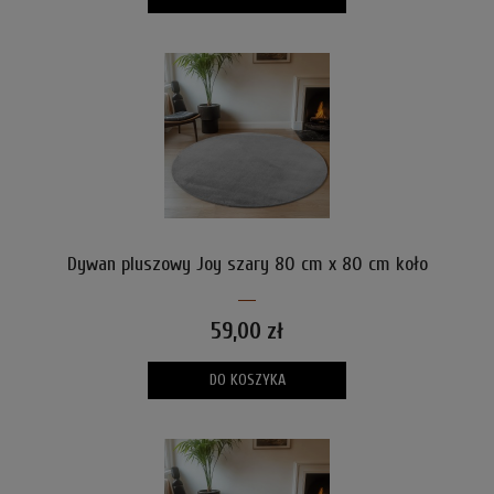
Dywan pluszowy Joy szary 80 cm x 80 cm koło
59,00 zł
DO KOSZYKA