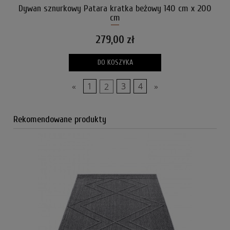
Dywan sznurkowy Patara kratka beżowy 140 cm x 200
cm
279,00 zł
DO KOSZYKA
«
1
2
3
4
»
Rekomendowane produkty