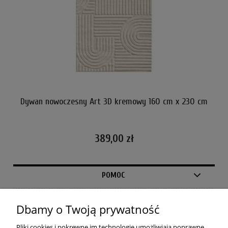
cm
Dywan nowoczesny Art 3D kremowy 160 cm x 230 cm
389,00 zł
POMOC
MOJE KONTO
Dbamy o Twoją prywatność
PŁATNOŚCI I DOSTAWA
Pliki cookies i pokrewne im technologie umożliwiają poprawne