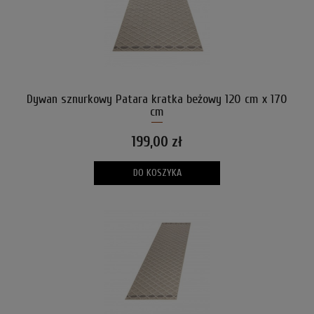
Dywan sznurkowy Patara kratka beżowy 120 cm x 170
cm
199,00 zł
DO KOSZYKA