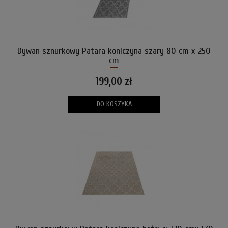
Dywan sznurkowy Patara koniczyna szary 80 cm x 250
cm
199,00 zł
DO KOSZYKA