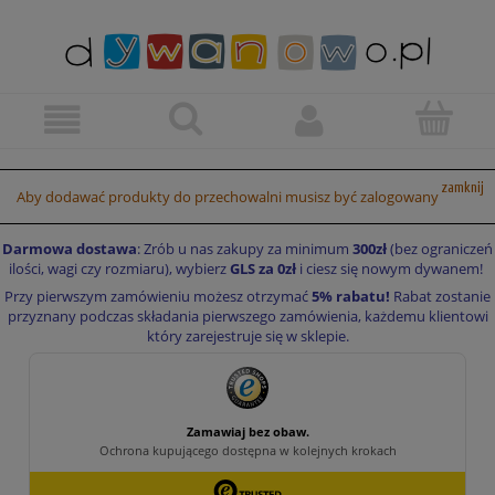
zamknij
Aby dodawać produkty do przechowalni musisz być zalogowany
Darmowa dostawa
: Zrób u nas zakupy za minimum
300zł
(bez ograniczeń
ilości, wagi czy rozmiaru), wybierz
GLS za 0zł
i ciesz się nowym dywanem!
Przy pierwszym zamówieniu możesz otrzymać
5% rabatu!
Rabat zostanie
przyznany podczas składania pierwszego zamówienia, każdemu klientowi
który zarejestruje się w sklepie.