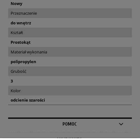
Nowy
Przeznaczenie
do wnętrz
Kształt
Prostokąt
Materiał wykonania
polipropylen
Grubość
3
Kolor
odcienie szarości
POMOC
MOJE KONTO