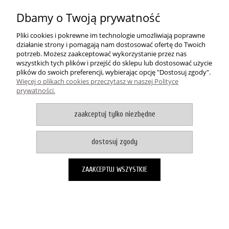
Dbamy o Twoją prywatność
PŁATNOŚCI I DOSTAWA
Pliki cookies i pokrewne im technologie umożliwiają poprawne
działanie strony i pomagają nam dostosować ofertę do Twoich
INFORMACJE
potrzeb. Możesz zaakceptować wykorzystanie przez nas
wszystkich tych plików i przejść do sklepu lub dostosować użycie
plików do swoich preferencji, wybierając opcję "Dostosuj zgody".
O NAS
Więcej o plikach cookies przeczytasz w naszej Polityce
prywatności.
zaakceptuj tylko niezbędne
Dywanowo
| ul. 1 Maja 37A | 87-200 Wąbrzeźno | woj.
kujawsko-pomorskie | tel.: 732 220 231 / 578 919 415 | mail:
shop@dywanowo.pl
dostosuj zgody
Aby dodawać produkty do przechowalni musisz być zalogowany
pokaż pełną wersję strony
ZAAKCEPTUJ WSZYSTKIE
Sklep internetowy Shoper Premium